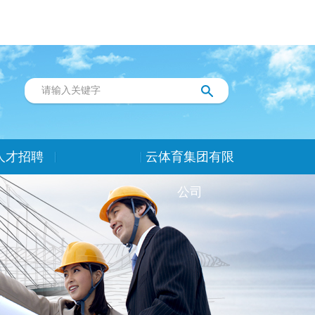
人才招聘
云体育集团有限
公司