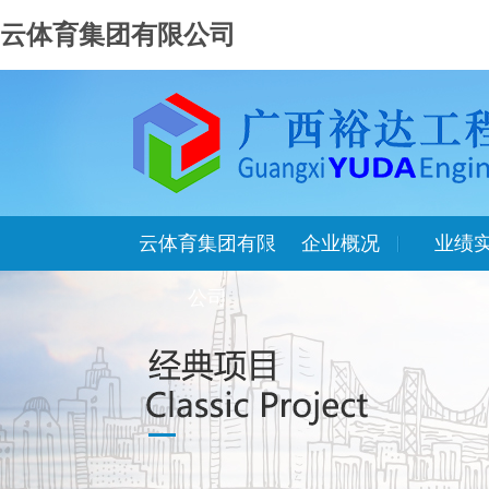
云体育集团有限公司
云体育集团有限
企业概况
业绩
公司