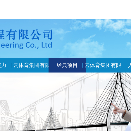
实力
云体育集团有限
经典项目
云体育集团有限
公司
公司