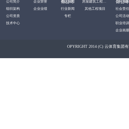
公司简介
企业荣誉
裕达新闻
房屋建筑工程项目
公司形
限公司
限公司
组织架构
企业业绩
行业新闻
其他工程项目
社会责
公司资质
专栏
公司活
技术中心
职业培
企业画
OPYRIGHT 2014 (C) 云体育集团