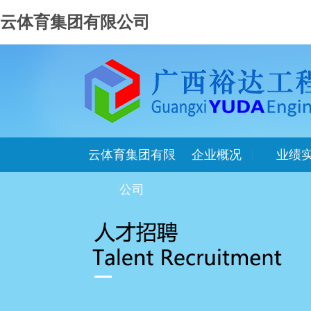
云体育集团有限公司
云体育集团有限
企业概况
业绩
公司