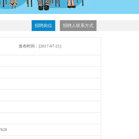
招聘岗位
招聘人联系方式
发布时间：[
2017-07-21
]
7626