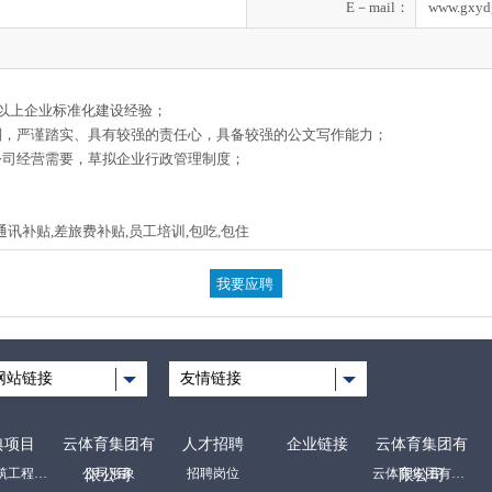
E－mail：
www.gxyd
年以上企业标准化建设经验；
则，严谨踏实、具有较强的责任心，具备较强的公文写作能力；
公司经营需要，草拟企业行政管理制度；
通讯补贴,差旅费补贴,员工培训,包吃,包住
网站链接
友情链接
典项目
云体育集团有
人才招聘
企业链接
云体育集团有
房屋建筑工程项目
公司形象
招聘岗位
云体育集团有限公司
限公司
限公司