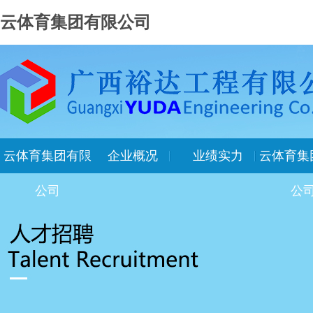
云体育集团有限公司
云体育集团有限
企业概况
业绩实力
云体育集
公司
公