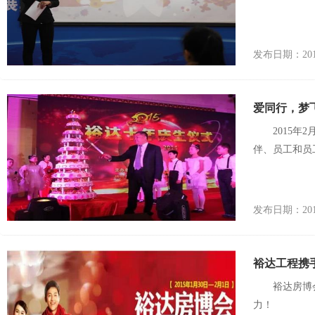
发布日期：
20
爱同行，梦
2015
伴、员工和员
发布日期：
20
裕达工程携
裕达房博
力！