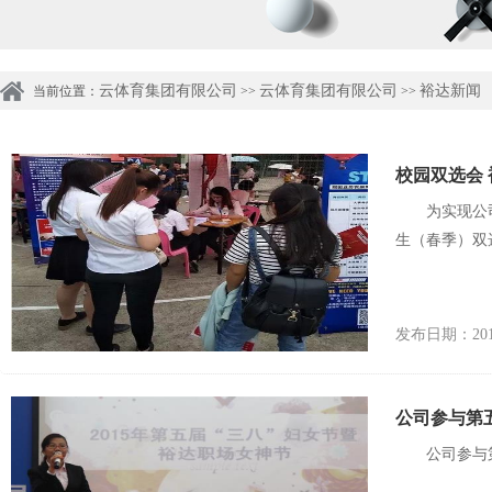
云体育集团有限公司
云体育集团有限公司
裕达新闻
当前位置：
>>
>>
校园双选会 
为实现公
生（春季）双
发布日期：
20
公司参与第
公司参与