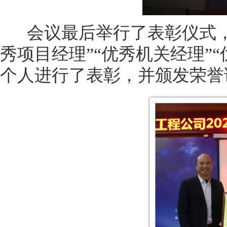
会议最后举行了表彰仪式
秀项目经理”“优秀机关经理”
个人进行了表彰，并颁发荣誉