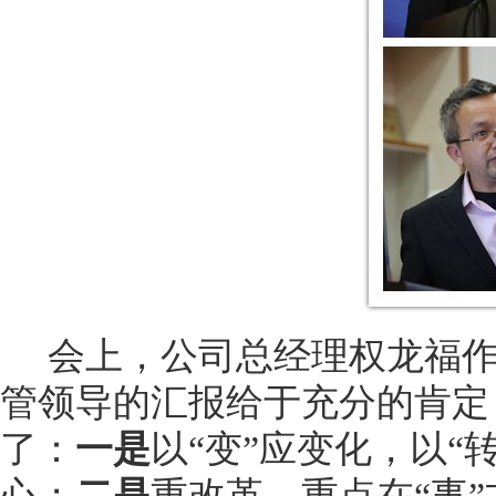
会上，公司总经理权龙福
管领导的汇报给于充分的肯定
了：
一是
以
“变”应变化，以
心；
二是
重改革，重点在
“事