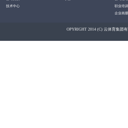
技术中心
职业培
企业画
OPYRIGHT 2014 (C) 云体育集团