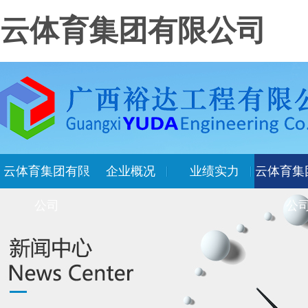
云体育集团有限公司
云体育集团有限
企业概况
业绩实力
云体育集
公司
公