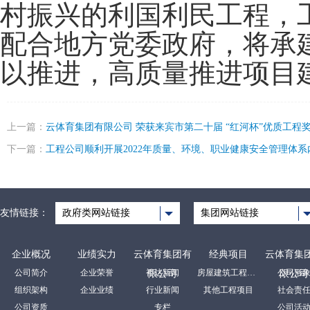
村振兴的利国利民工程，
配合地方党委政府，将承
以推进，高质量推进项目
上一篇：
云体育集团有限公司 荣获来宾市第二十届 “红河杯”优质工程
下一篇：
工程公司顺利开展2022年质量、环境、职业健康安全管理体系
友情链接：
政府类网站链接
集团网站链接
企业概况
业绩实力
云体育集团有
经典项目
云体育集
公司简介
企业荣誉
裕达新闻
房屋建筑工程项目
公司形
限公司
限公司
组织架构
企业业绩
行业新闻
其他工程项目
社会责
公司资质
专栏
公司活