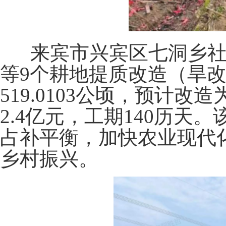
来宾市兴宾区七洞乡社头
等9个耕地提质改造（旱改
519.0103公顷，预计改造
2.4亿元，工期140历
占补平衡，加快农业现代
乡村振兴。