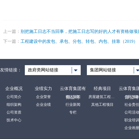
上一篇：
别把施工日志不当回事，把施工日志写的好的人才有资格做项
下一篇：
工程建设中的发包、承包、分包、转包、内包、挂靠（2019）
友情链接：
政府类网站链接
集团网站链接
企业概况
业绩实力
云体育集团有
经典项目
云体育集
公司简介
企业荣誉
裕达新闻
房屋建筑工程项目
公司形
限公司
限公司
组织架构
企业业绩
行业新闻
其他工程项目
社会责
公司资质
专栏
公司活
技术中心
职业培
企业画