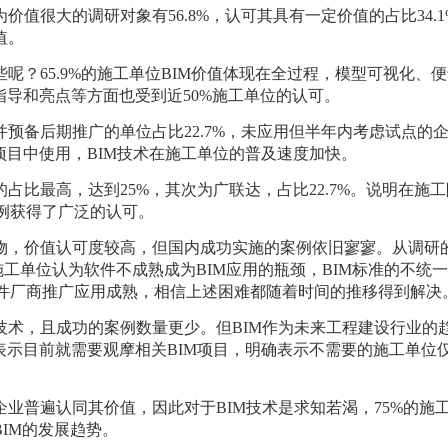
价值很大的调研对象有56.8%，认可其具有一定价值的占比34.
值。
呢？65.9%的施工单位BIM价值体现在全过程
，模型可视化、便
指导和
亮点等方面也受到近
50%施工单位的认可。
并预备后期推广的单位占比22.7%，未应用但半年内考虑试点的企业
在项目中使用
，
BIM技术在施工单位的普及速度加快。
的占比最高，达到25%，其次为广联达，占比22.7%。说明在施
例获得了广泛的认可。
事物，价值认可度较高，但国内成功实施的案例依旧寥寥。从调研
施工单位认为软件不成熟成为BIM应用的瓶颈，BIM标准的不统
件厂商推广应用成熟，相信上述困难都随着时间的推移得到解决
M技术，且成功的案例数量更少。但BIM作为未来工程建设行业的
表示目前就需要观摩相关BIM项目，明确表示不需要的施工单位仅占
企业普遍认同其价值，因此对于BIM技术是求知若渴，75%的施工
IM的发展趋势。