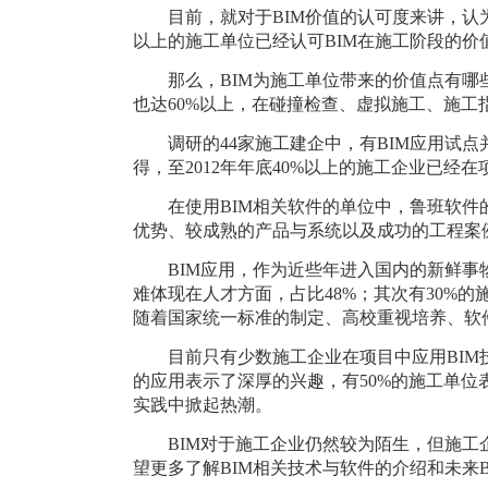
目前，就
对于
BIM价值的认可度来讲，认为
以上的施工单位已经认可BIM在施工阶段的价
那么，
BIM为施工单位带来的价值点有哪些
也达
60%以上，
在碰撞检查、虚拟施工、施工
调研的
44家施工建企中，有BIM应用试点
得，至2012年年底40%以上的施工企业已经
在使用
BIM相关软件的单位中，鲁班软件
优势、较成熟的产品与系统以及成功的工程案
BIM应用，作为近些年进入国内的新鲜
难体现在人才方面，占比48%；其次有30%的
随着国家统一标准的制定、高校重视培养、软
目前只有少数施工企业在项目中应用
BI
的应用表示了深厚的兴趣，有50%的施工单位
实践中掀起热潮。
BIM对于施工企业仍然较为陌生，但施工
望更多了解BIM相关技术与软件的介绍和未来B