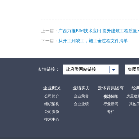
上一篇：
广西力推BIM技术应用 提升建筑工程质量
下一篇：
从开工到竣工，施工全过程文件清单
友情链接：
政府类网站链接
集团
企业概况
业绩实力
云体育集团有
经
公司简介
企业荣誉
裕达新闻
限公司
组织架构
企业业绩
行业新闻
其他
公司资质
专栏
技术中心