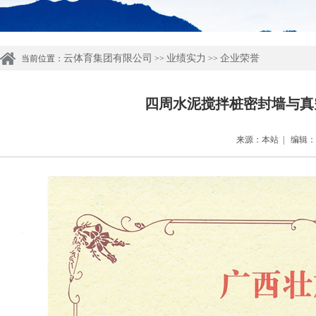
云体育集团有限公司
业绩实力
企业荣誉
当前位置：
>>
>>
四周水泥搅拌桩密封墙与真
来源：本站 | 编辑：管理