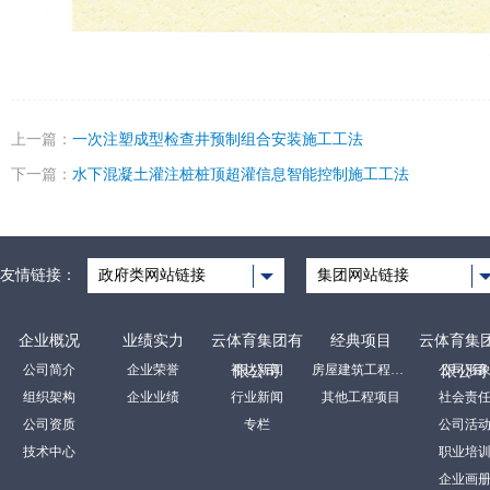
上一篇：
一次注塑成型检查井预制组合安装施工工法
下一篇：
水下混凝土灌注桩桩顶超灌信息智能控制施工工法
友情链接：
政府类网站链接
集团网站链接
企业概况
业绩实力
云体育集团有
经典项目
云体育集
公司简介
企业荣誉
裕达新闻
房屋建筑工程项目
公司形
限公司
限公司
组织架构
企业业绩
行业新闻
其他工程项目
社会责
公司资质
专栏
公司活
技术中心
职业培
企业画