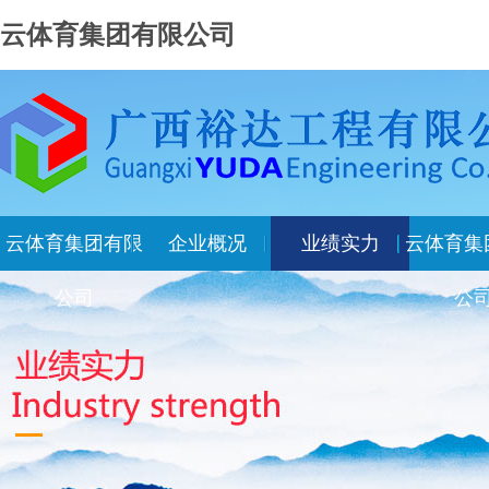
云体育集团有限公司
云体育集团有限
企业概况
业绩实力
云体育集
公司
公