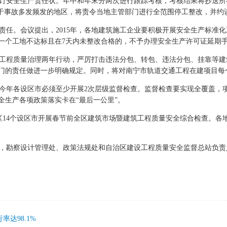
安全生产责任状。年中和年末分两次进行跟踪考核，考核结果将抄送所在
对于事故多发频发的地区，将责令当地主管部门进行全范围停工整改，并约
任。会议提出，2015年，各地建筑施工企业要积极开展安全生产标准
一个工地不达标且在7天内未整改合格的，不予办理安全生产许可证延期
进工程质量治理两年行动，严厉打击违法分包、转包、违法分包、挂靠等
门的责任做进一步明确规定。同时，将对南宁市轨道交通工程在建项目每
年各设区市必须至少开展2次层级监督检查。监督检查要实现全覆盖，项
全生产各项政策落实卡在“最后一公里”。
区14个设区市开展春节前全区建筑市场暨建筑工程质量安全综合检查。各
勘察设计管理处、政策法规处和自治区建设工程质量安全监督总站负责
达98.1%