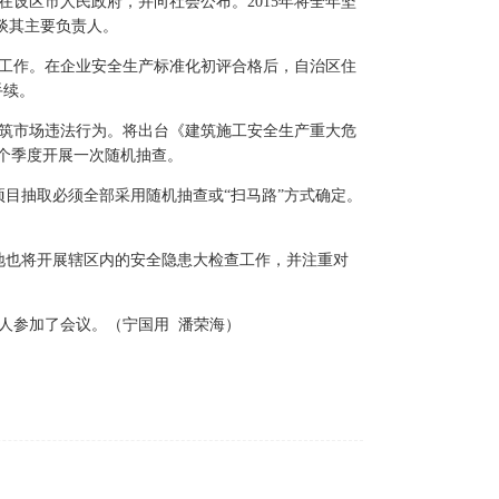
设区市人民政府，并向社会公布。2015年将全年坚
谈其主要负责人。
化工作。在企业安全生产标准化初评合格后，自治区住
手续。
建筑市场违法行为。将出台《建筑施工安全生产重大危
个季度开展一次随机抽查。
目抽取必须全部采用随机抽查或“扫马路”方式确定。
地也将开展辖区内的安全隐患大检查工作，并注重对
人参加了会议。（宁国用 潘荣海）