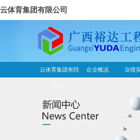
云体育集团有限公司
云体育集团有限
企业概况
业绩
公司