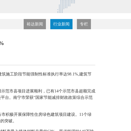
裕达新闻
行业新闻
专栏
%
施工阶段节能强制性标准执行率达98.1%,建筑节
应用示范市县项目进展顺利，已有14个示范市县超额完成
平台。南宁市荣获“国家节能减排财政政策综合示范
市积极开展保障性住房绿色建筑项目建设。11个绿
零的突破。