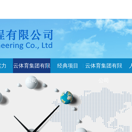
实力
云体育集团有限
经典项目
云体育集团有限
公司
公司