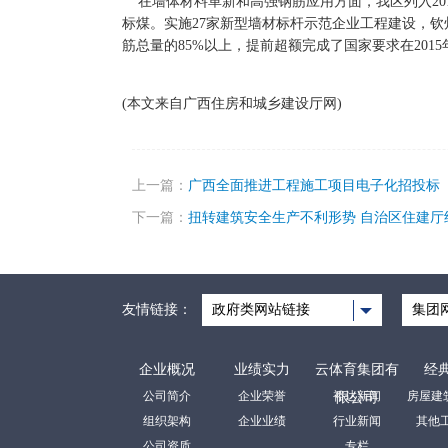
在墙体材料革新和高强钢筋应用方面，我区列入2014
标煤。实施27家新型墙材标杆示范企业工程建设，钦
筋总量的85%以上，提前超额完成了国家要求在201
(本文来自广西住房和城乡建设厅网)
上一篇：
广西全面推进工程施工项目电子化招投标
下一篇：
扭转建筑安全生产不利形势 自治区住建厅
友情链接：
政府类网站链接
集团
企业概况
业绩实力
云体育集团有
经
公司简介
企业荣誉
裕达新闻
限公司
组织架构
企业业绩
行业新闻
其他
公司资质
专栏