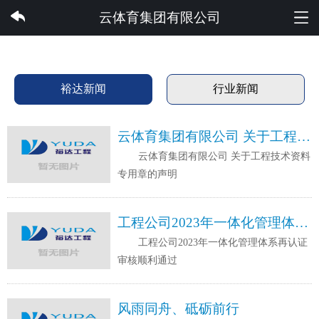
云体育集团有限公司
云体育集团有限公司
裕达新闻
行业新闻
云体育集团有限公司 关于工程技术资料专用章的声明
云体育集团有限公司 关于工程技术资料
专用章的声明
工程公司2023年一体化管理体系再认证审核顺利通过
工程公司2023年一体化管理体系再认证
审核顺利通过
风雨同舟、砥砺前行